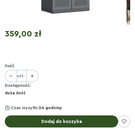
Cena
359,00 zł
Ilość
szt.
Dostępność:
duża ilość
Czas wysyłki:
24 godziny
Dodaj do koszyka