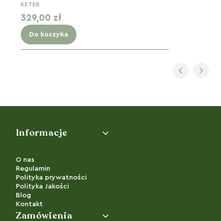
KETER
Cena
329,00 zł
Do koszyka
Linki w stopce
Informacje
O nas
Regulamin
Polityka prywatności
Polityka Jakości
Blog
Kontakt
Zamówienia