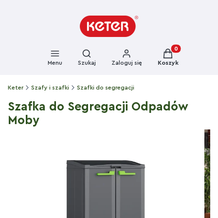
Otwórz wyszukiwarkę
Produkty w kosz
Menu
Szukaj
Zaloguj się
Koszyk
Keter
Szafy i szafki
Szafki do segregacji
Szafka do Segregacji Odpadów
Moby