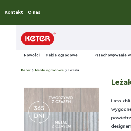
Kontakt
O nas
Nowości
Meble ogrodowe
Przechowywanie w
Keter
Meble ogrodowe
Leżaki
Leżak
Lato zbl
wygodneg
powietr
designem