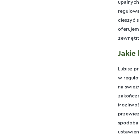
upalnych
regulowa
cieszyć 
oferujem
zewnętrzn
Jakie
Lubisz p
w regulo
na śwież
zakończe
Możliwoś
przewiez
spodobać
ustawien