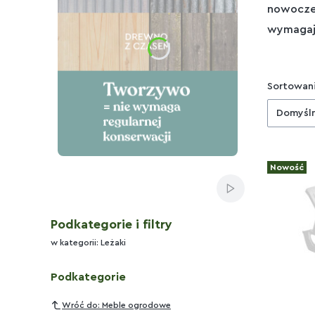
nowoczes
wymagaj
Lista
Sortowani
Domyśl
Nowość
Naciśnij Enter lub spację, aby otworzyć stronę.
Włącz automatyc
Podkategorie i filtry
w kategorii: Leżaki
Podkategorie
Wróć do: Meble ogrodowe