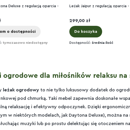
ona Deluxe z regulacją oparcia -
Leżak Jaipur z regulacją oparcia -
Cena
ł
299,00 zł
om o dostępności
Do koszyka
ć:
tymczasowo niedostępny
Dostępność:
średnia ilość
i ogrodowe dla miłośników relaksu na
y
leżak ogrodowy
to nie tylko luksusowy dodatek do ogrodu
kowej pod chmurką. Taki mebel zapewnia doskonałe wsparci
ną relaksację i efektywny odpoczynek. Dzięki ergonomic
ym w niektórych modelach, jak Daytona Deluxe), można na n
 słuchając muzyki lub po prostu delektując się otoczeniem 