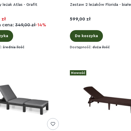
 leżak Atlas - Grafit
Zestaw 2 leżaków Florida - biał
Cena
 zł
599,00 zł
a cena:
349,00 zł
-14%
zyka
Do koszyka
ć:
średnia ilość
Dostępność:
duża ilość
Nowość