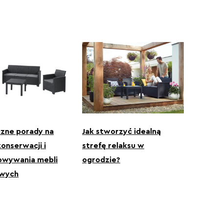
zne porady na
Jak stworzyć idealną
onserwacji i
strefę relaksu w
owywania mebli
ogrodzie?
wych