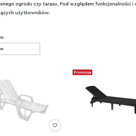
nego ogrodu czy tarasu. Pod względem funkcjonalności i 
ących użytkowników.
 produktów
e:
ne
Promocja
zne przewijanie