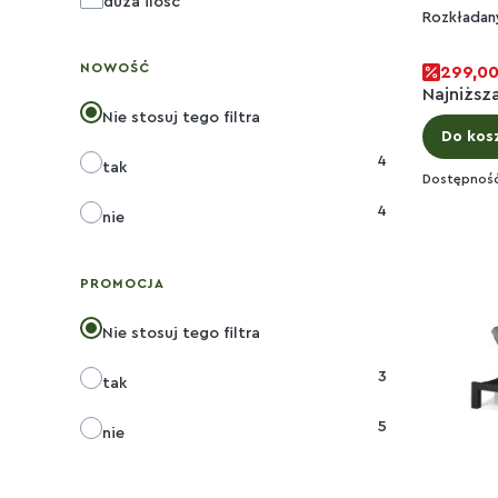
duża ilość
Rozkładany
NOWOŚĆ
299,00
Najniższ
Nie stosuj tego filtra
Do kos
4
tak
Dostępnoś
4
nie
PROMOCJA
Nie stosuj tego filtra
3
tak
5
nie