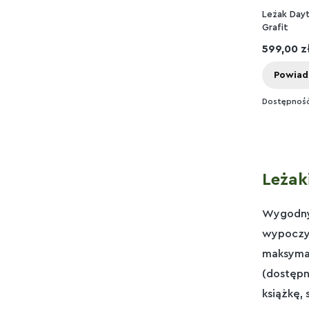
Leżak Dayt
Grafit
Cena
599,00 z
Powiad
Dostępnoś
Leżak
Wygodn
wypoczyn
maksymal
(dostępn
książkę,