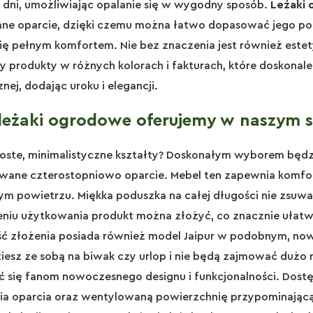
 dni, umożliwiając opalanie się w wygodny sposób.
Leżaki
ne oparcie, dzięki czemu można łatwo dopasować jego poł
się pełnym komfortem. Nie bez znaczenia jest również estet
y produkty w różnych kolorach i fakturach, które doskonale 
ej, dodając uroku i elegancji.
 leżaki ogrodowe oferujemy w naszym s
roste, minimalistyczne kształty? Doskonałym wyborem bę
wane czterostopniowo oparcie. Mebel ten zapewnia komf
ym powietrzu. Miękka poduszka na całej długości nie zsuwa
niu użytkowania produkt można złożyć, co znacznie ułatw
ć złożenia posiada również model Jaipur w podobnym, now
iesz ze sobą na biwak czy urlop i nie będą zajmować dużo
 się fanom nowoczesnego designu i funkcjonalności. Dostę
ia oparcia oraz wentylowaną powierzchnię przypominającą 