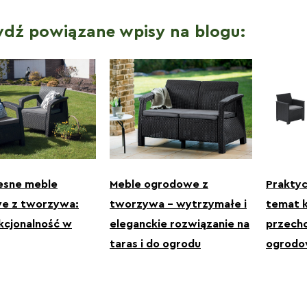
dź powiązane wpisy na blogu:
sne meble
Meble ogrodowe z
Praktyc
e z tworzywa:
tworzywa – wytrzymałe i
temat k
nkcjonalność w
eleganckie rozwiązanie na
przech
taras i do ogrodu
ogrodo