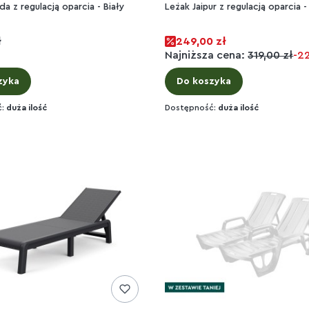
da z regulacją oparcia - Biały
Leżak Jaipur z regulacją oparcia -
ł
249,00 zł
Najniższa cena:
319,00 zł
-2
zyka
Do koszyka
ć:
duża ilość
Dostępność:
duża ilość