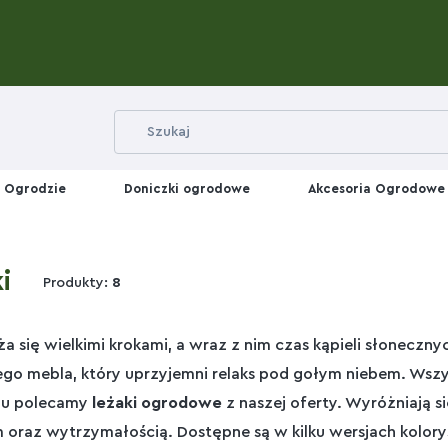
 Ogrodzie
Doniczki ogrodowe
Akcesoria Ogrodowe
i
Produkty:
8
iża się wielkimi krokami, a wraz z nim czas kąpieli słoneczn
o mebla, który uprzyjemni relaks pod gołym niebem. Wsz
zu polecamy
leżaki ogrodowe
z naszej oferty. Wyróżniają s
 oraz wytrzymałością. Dostępne są w kilku wersjach kolorys