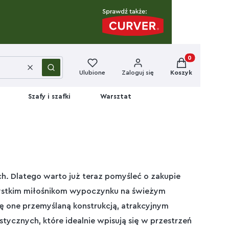
Produkty w kos
Wyczyść
Szukaj
Ulubione
Zaloguj się
Koszyk
Szafy i szafki
Warsztat
ych. Dlatego warto już teraz pomyśleć o zakupie
ystkim miłośnikom wypoczynku na świeżym
ię one przemyślaną konstrukcją, atrakcyjnym
tycznych, które idealnie wpisują się w przestrzeń