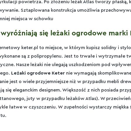
cyrkulacji powietrza. Po złożeniu leżak Atlas tworzy płask
ywanie. Sztaplowana konstrukcja umożliwia przechowywan
mniej miejsca w schowku
wyróżniają się leżaki ogrodowe marki 
ernetowy keter.pl to miejsce, w którym kupisz solidny i sty
ykonane są z polipropylenu. Jest to trwałe i wytrzymałe 
yczne. Nasze leżaki nie ulegają uszkodzeniom pod wpływem
nego.
Leżaki ogrodowe Keter
nie wymagają skomplikowanej 
nie jest o wiele przyjemniejsze niż w przypadku mebli dr
ją się eleganckim designem. Większość z nich posiada przy
attanowego, juty w przypadku leżaków Atlas). W przeciwieńs
ykle łatwe w czyszczeniu. W zupełności wystarczy miękka 
tu.