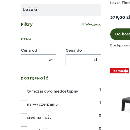
Leżak Flori
Leżaki
Cena
379,00 z
Filtry
Wyczyść
Do kos
CENA
Dostępnoś
Cena od
Cena do
zł
zł
Promocja
DOSTĘPNOŚĆ
1
Dostępność
tymczasowo niedostępny
1
na wyczerpaniu
3
średnia ilość
3