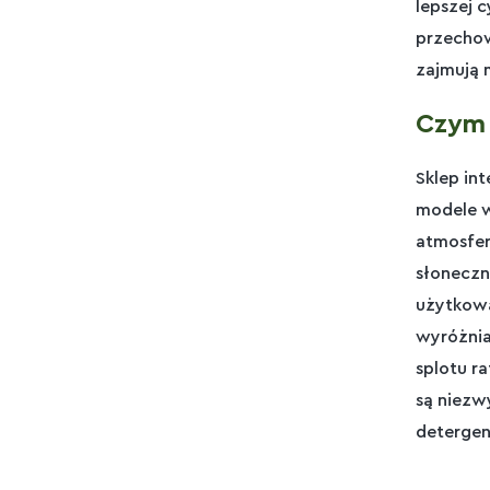
lepszej 
przechow
zajmują 
Czym 
Sklep int
modele w
atmosfer
słonecz
użytkowa
wyróżnia
splotu r
są niezw
detergen