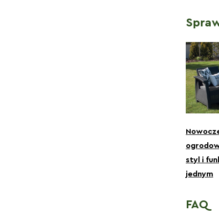
Spraw
Nowocze
ogrodow
styl i fu
jednym
FAQ