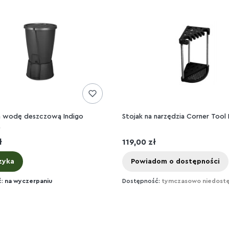
na wodę deszczową Indigo
Stojak na narzędzia Corner Tool
t
zne przewijanie
Cena
ł
119,00 zł
zyka
Powiadom o dostępności
ć:
na wyczerpaniu
Dostępność:
tymczasowo niedost