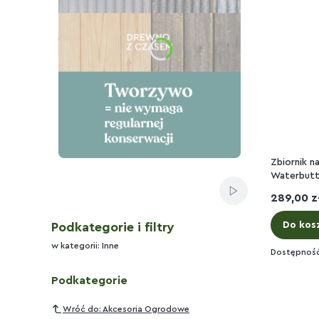
Zbiornik 
Naciśnij Enter lub spację, aby otworzyć stronę.
Waterbut
Włącz automatyc
Cena
289,00 z
Do kos
Podkategorie i filtry
w kategorii: Inne
Dostępnoś
Podkategorie
Wróć do: Akcesoria Ogrodowe