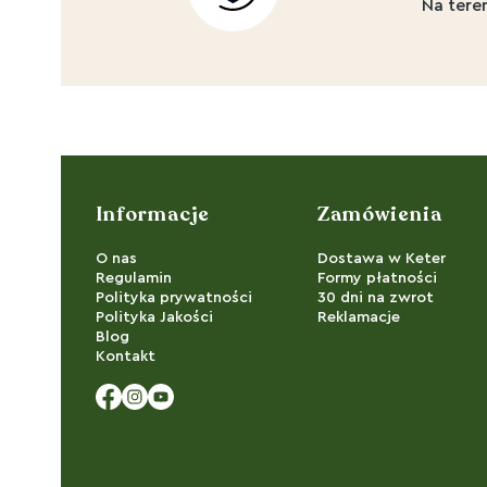
Na tere
Linki w stopce
Informacje
Zamówienia
O nas
Dostawa w Keter
Regulamin
Formy płatności
Polityka prywatności
30 dni na zwrot
Polityka Jakości
Reklamacje
Blog
Kontakt
Facebook
Instagram
YouTube