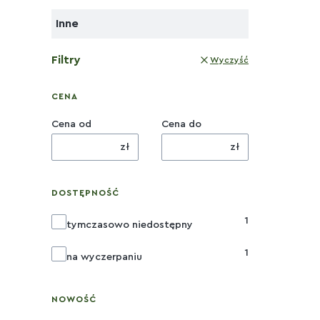
Inne
Filtry
Wyczyść
CENA
Cena od
Cena do
zł
zł
DOSTĘPNOŚĆ
1
Dostępność
tymczasowo niedostępny
1
na wyczerpaniu
NOWOŚĆ