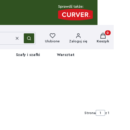
Produkty w kos
Wyczyść
Szukaj
Ulubione
Zaloguj się
Koszyk
Szafy i szafki
Warsztat
Strona
z 1