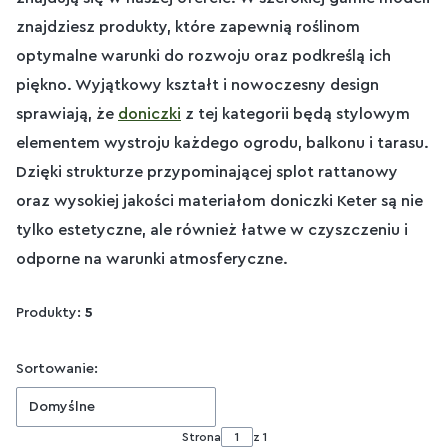
znajdziesz produkty, które zapewnią roślinom
optymalne warunki do rozwoju oraz podkreślą ich
piękno. Wyjątkowy kształt i nowoczesny design
sprawiają, że
doniczki
z tej kategorii będą stylowym
elementem wystroju każdego ogrodu, balkonu i tarasu.
Dzięki strukturze przypominającej splot rattanowy
oraz wysokiej jakości materiałom doniczki Keter są nie
tylko estetyczne, ale również łatwe w czyszczeniu i
odporne na warunki atmosferyczne.
Produkty:
5
Lista produktów
Sortowanie:
Domyślne
Strona
z 1