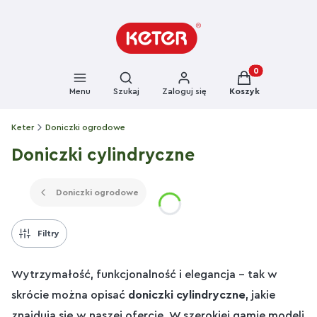
Otwórz wyszukiwarkę
Produkty w kosz
Menu
Szukaj
Zaloguj się
Koszyk
Keter
Doniczki ogrodowe
Doniczki cylindryczne
Doniczki ogrodowe
Filtry
Wytrzymałość, funkcjonalność i elegancja – tak w
skrócie można opisać
doniczki cylindryczne
, jakie
znajdują się w naszej ofercie. W szerokiej gamie modeli