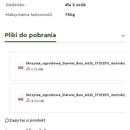
Siedzisko
dla 2 osób
Maksymalna ładowność
75kg
Pliki do pobrania
Skrzynia_ogrodowa_Darwin_Box_662L_17212311_instrukcja_
1.72 MB
Skrzynia_ogrodowa_Darwin_Box_662L_17212311_instrukcja
8.03 MB
Zapytaj o produkt