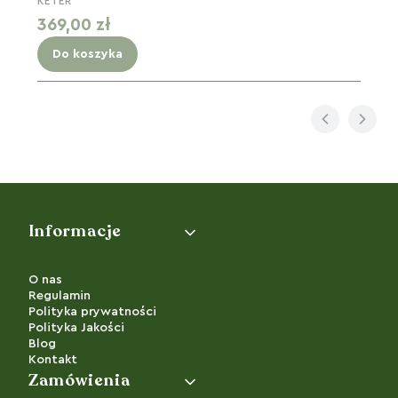
KETER
Cena
369,00 zł
Do koszyka
Linki w stopce
Informacje
O nas
Regulamin
Polityka prywatności
Polityka Jakości
Blog
Kontakt
Zamówienia