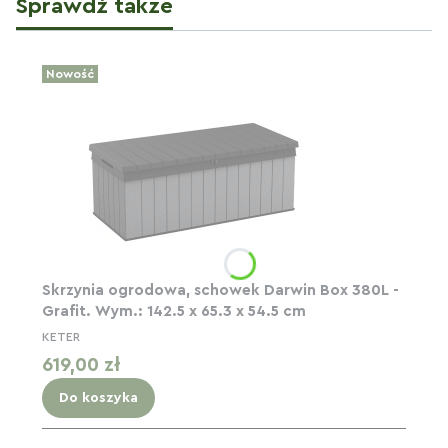
Sprawdź także
Nowość
Skrzynia ogrodowa, schowek Darwin Box 380L -
Grafit. Wym.: 142.5 x 65.3 x 54.5 cm
KETER
Cena
619,00 zł
Do koszyka