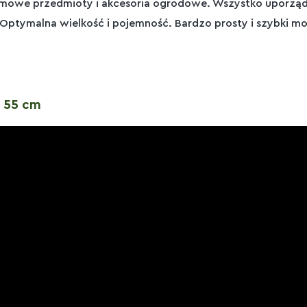
omowe przedmioty i akcesoria ogrodowe. Wszystko uporząd
Optymalna wielkość i pojemność. Bardzo prosty i szybki m
x 55 cm