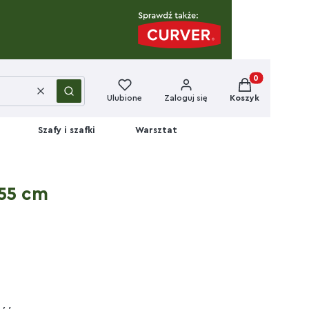
Produkty w kos
Wyczyść
Szukaj
Ulubione
Zaloguj się
Koszyk
Szafy i szafki
Warsztat
 55 cm