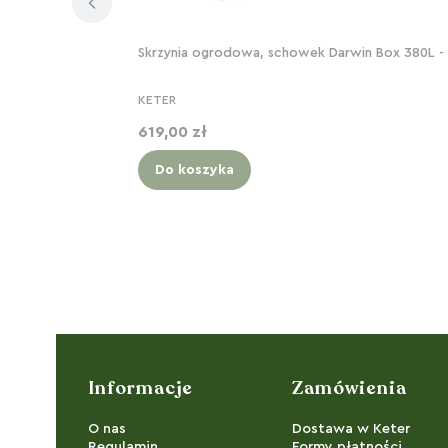
Skrzynia ogrodowa, schowek Darwin Box 380L - G
KETER
Cena
619,00 zł
Do koszyka
Linki w stopce
Informacje
Zamówienia
O nas
Dostawa w Keter
Regulamin
Formy płatności