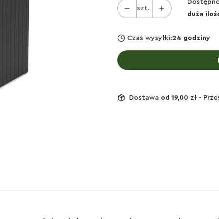
Dostępno
szt.
duża iloś
Czas wysyłki:
24 godziny
Dostawa
od 19,00 zł
- Prze