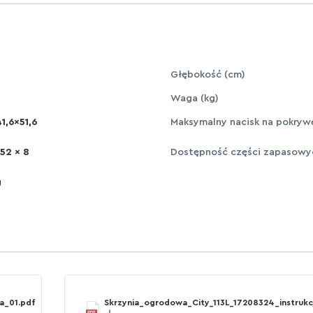
Głębokość (cm)
Waga (kg)
1,6x51,6
Maksymalny nacisk na pokryw
 52 x 8
Dostępność części zapasowy
g
a_01.pdf
Skrzynia_ogrodowa_City_113L_17208324_instrukc