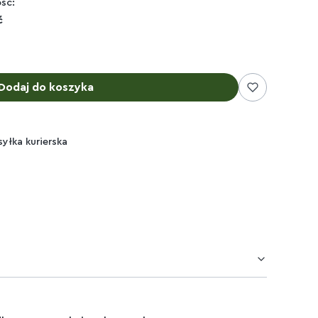
ść:
ć
Dodaj do koszyka
syłka kurierska