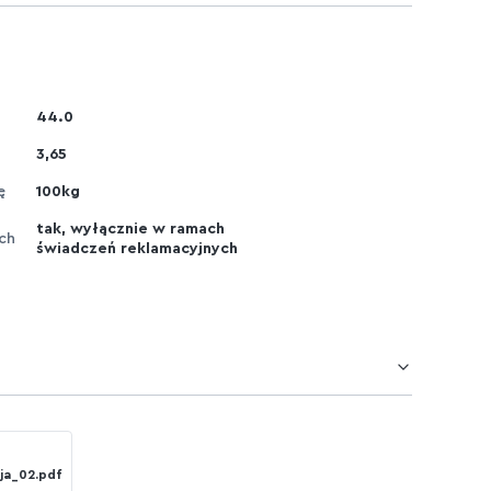
44.0
3,65
ę
100kg
tak, wyłącznie w ramach
ch
świadczeń reklamacyjnych
ja_02.pdf