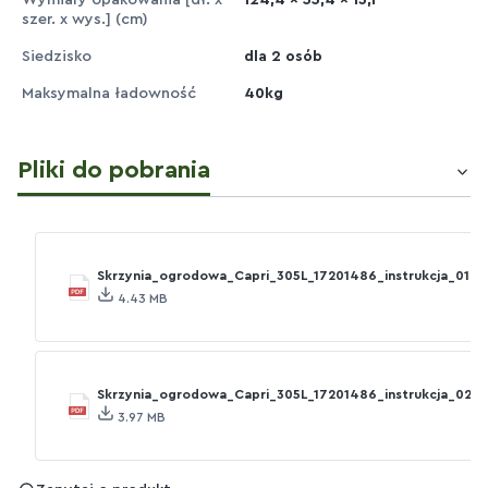
Wymiary opakowania [dł. x
124,4 x 55,4 x 13,1
szer. x wys.] (cm)
Siedzisko
dla 2 osób
Maksymalna ładowność
40kg
Pliki do pobrania
Skrzynia_ogrodowa_Capri_305L_17201486_instrukcja_01.p
4.43 MB
Skrzynia_ogrodowa_Capri_305L_17201486_instrukcja_02.p
3.97 MB