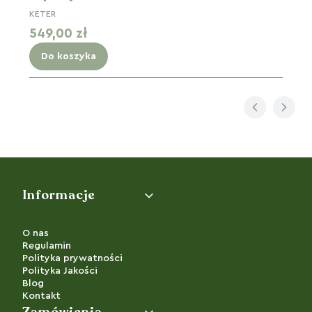
KETER
Cena
549,00 zł
Do koszyka
Linki w stopce
Informacje
O nas
Regulamin
Polityka prywatności
Polityka Jakości
Blog
Kontakt
Zamówienia