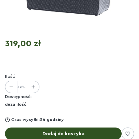
Cena
319,00 zł
Ilość
szt.
Dostępność:
duża ilość
Czas wysyłki:
24 godziny
Dodaj do koszyka