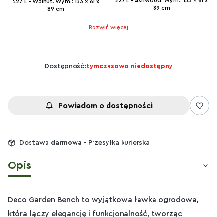
227 L - Ashwood. Wym.: 133 x 61 x
227 L - Walnut. Wym.: 133 x 61 x
89 cm
89 cm
Rozwiń więcej
Dostępność:
tymczasowo niedostępny
Powiadom o dostępności
Dostawa
darmowa
- Przesyłka kurierska
Opis
Deco Garden Bench to wyjątkowa ławka ogrodowa,
która łączy elegancję i funkcjonalność, tworząc