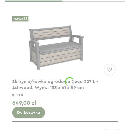
Nowość
Skrzynia/ławka ogrodowa Deco 227 L -
Ashwood. Wym.: 133 x 61 x 89 cm
KETER
Cena
649,00 zł
Do koszyka