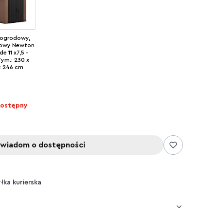
ogrodowy,
iowy Newton
de 11 x7,5 -
ym.: 230 x
x 246 cm
dostępny
wiadom o dostępności
yłka kurierska