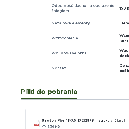
Odporność dachu na obciążenie
150 
śniegiem
Metalowe elementy
Elem
Wzm
Wzmocnienie
kons
Wbud
Wbudowane okna
dac
Do s
Montaż
osób
Pliki do pobrania
Newton_Plus_11x7.5_17212879_instrukcja_01.pdf
3.36 MB