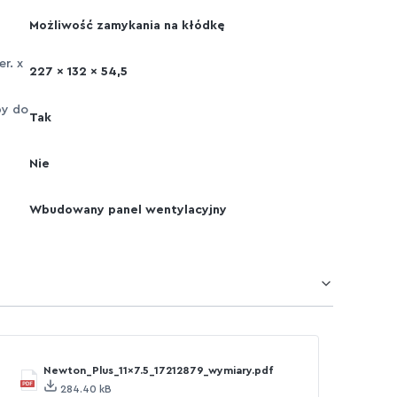
Możliwość zamykania na kłódkę
r. x
227 x 132 x 54,5
by do
Tak
Nie
Wbudowany panel wentylacyjny
Newton_Plus_11x7.5_17212879_wymiary.pdf
284.40 kB