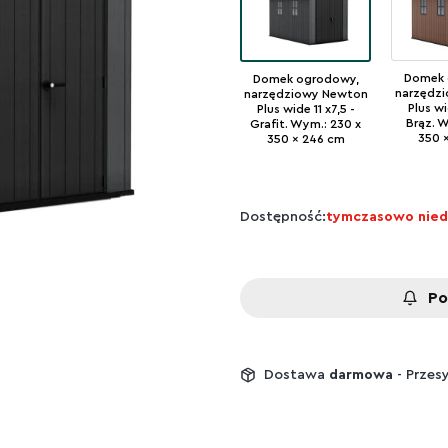
Domek 
Domek ogrodowy,
narzędz
narzędziowy Newton
Plus wi
Plus wide 11 x7,5 -
Brąz. W
Grafit. Wym.: 230 x
350 
350 x 246 cm
Dostępność:
tymczasowo nie
Po
Dostawa
darmowa
- Przes