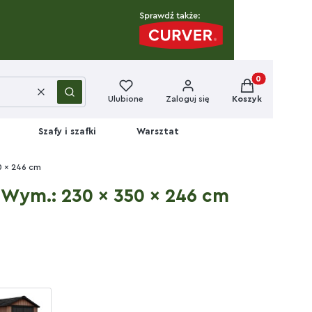
Produkty w kos
Wyczyść
Szukaj
Ulubione
Zaloguj się
Koszyk
Szafy i szafki
Warsztat
0 x 246 cm
 Wym.: 230 x 350 x 246 cm