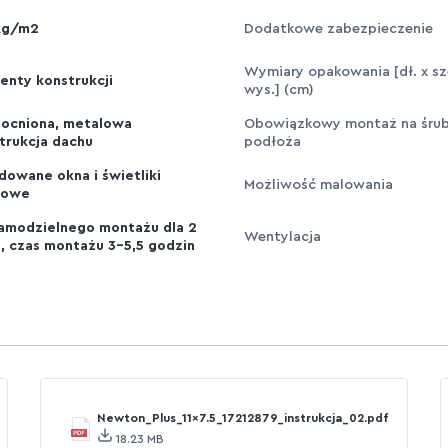
kg/m2
Dodatkowe zabezpieczenie
Wymiary opakowania [dł. x sze
enty konstrukcji
wys.] (cm)
ocniona, metalowa
Obowiązkowy montaż na śru
trukcja dachu
podłoża
owane okna i świetliki
Możliwość malowania
howe
amodzielnego montażu dla 2
Wentylacja
, czas montażu 3-5,5 godzin
Newton_Plus_11x7.5_17212879_instrukcja_02.pdf
18.23 MB