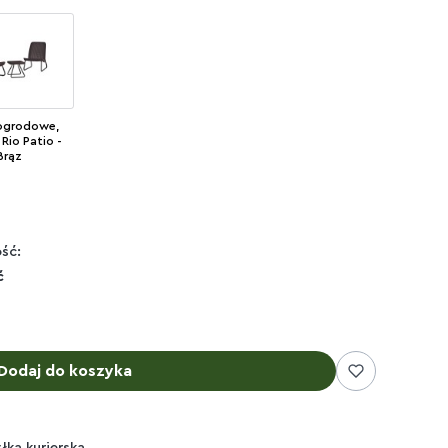
ogrodowe,
Rio Patio -
Brąz
ść:
ć
Dodaj do koszyka
yłka kurierska