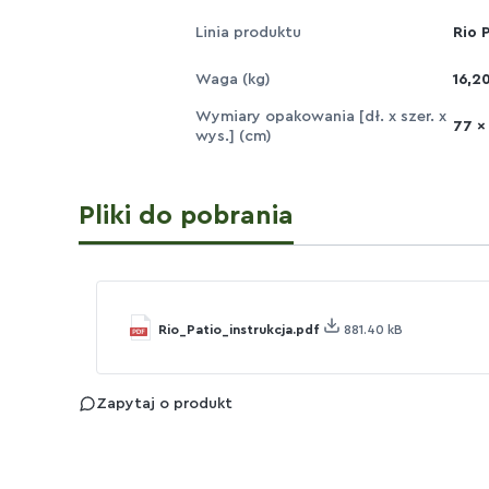
Linia produktu
Rio 
Waga (kg)
16,2
Wymiary opakowania [dł. x szer. x
77 x
wys.] (cm)
Pliki do pobrania
Rio_Patio_instrukcja.pdf
881.40 kB
Zapytaj o produkt