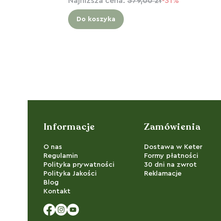
Najniższa cena:
579,00 zł
-31%
Do koszyka
Linki w stopce
Informacje
Zamówienia
O nas
Dostawa w Keter
Regulamin
Formy płatności
Polityka prywatności
30 dni na zwrot
Polityka Jakości
Reklamacje
Blog
Kontakt
Facebook
Instagram
YouTube