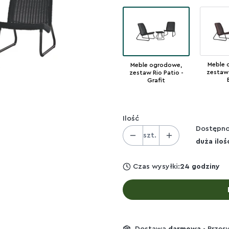
Meble 
Meble ogrodowe,
zestaw 
zestaw Rio Patio -
Grafit
Ilość
Dostępno
szt.
duża iloś
Czas wysyłki:
24 godziny
Dostawa
darmowa
- Przes