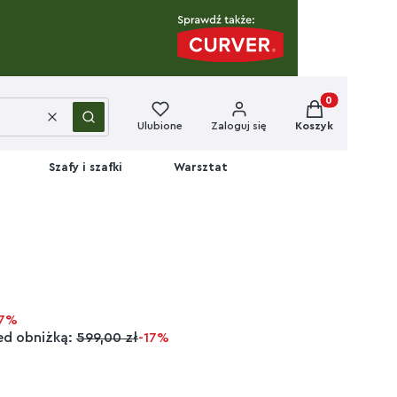
Produkty w kos
Wyczyść
Szukaj
Ulubione
Zaloguj się
Koszyk
Szafy i szafki
Warsztat
17%
ed obniżką:
599,00 zł
-17%