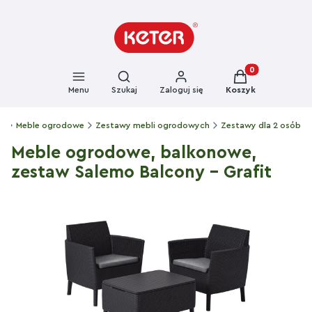
Otwórz wyszukiwarkę
Produkty w kosz
Menu
Szukaj
Zaloguj się
Koszyk
er
Meble ogrodowe
Zestawy mebli ogrodowych
Zestawy dla 2 osób
Meble ogrodowe, balkonowe,
zestaw Salemo Balcony - Grafit