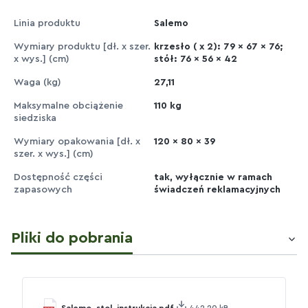
Linia produktu
Salemo
Wymiary produktu [dł. x szer.
krzesło ( x 2): 79 x 67 x 76;
x wys.] (cm)
stół: 76 x 56 x 42
Waga (kg)
27,11
Maksymalne obciążenie
110 kg
siedziska
Wymiary opakowania [dł. x
120 x 80 x 39
szer. x wys.] (cm)
Dostępność części
tak, wyłącznie w ramach
zapasowych
świadczeń reklamacyjnych
Pliki do pobrania
Salemo_stol_instrukcja.pdf
442.20 kB