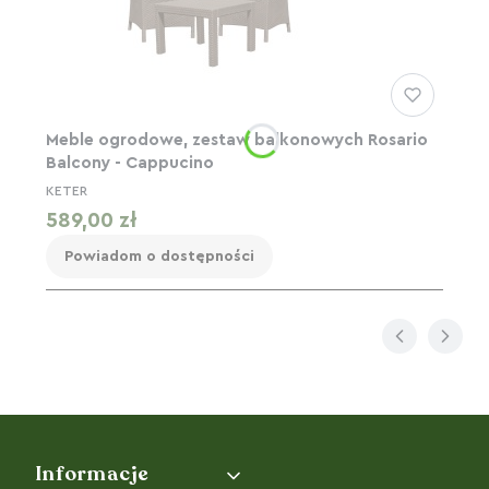
Meble ogrodowe, zestaw balkonowych Rosario
Balcony - Cappucino
KETER
Cena
589,00 zł
Powiadom o dostępności
Linki w stopce
Informacje