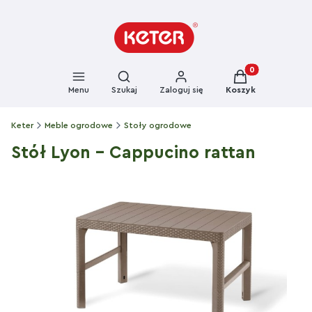
Otwórz wyszukiwarkę
Produkty w kosz
Menu
Szukaj
Zaloguj się
Koszyk
Keter
Meble ogrodowe
Stoły ogrodowe
Stół Lyon - Cappucino rattan