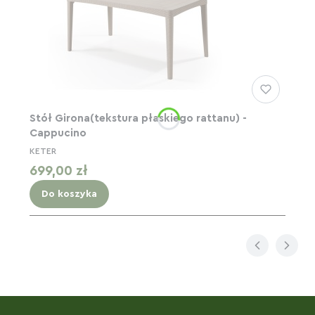
Stół Girona(tekstura płaskiego rattanu) -
Cappucino
KETER
Cena
699,00 zł
Do koszyka