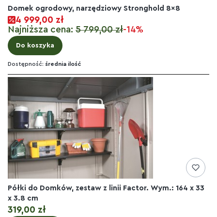
Domek ogrodowy, narzędziowy Stronghold 8x8
4 999,00 zł
Najniższa cena:
5 799,00 zł
-14%
Do koszyka
Dostępność:
średnia ilość
Półki do Domków, zestaw z linii Factor. Wym.: 164 x 33
x 3.8 cm
Cena
319,00 zł