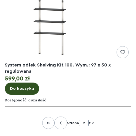
System półek Shelving Kit 100. Wym.: 97 x 30 x
regulowana
Cena
599,00 zł
Do koszyka
Dostępność:
duża ilość
Strona
z 2
Wróć do pierwszej strony z produktami