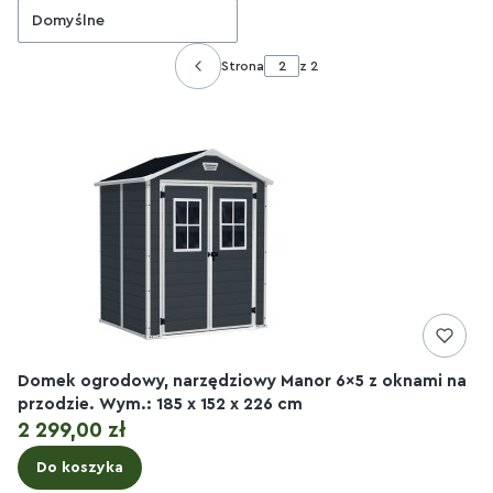
Domyślne
Strona
z 2
Poprzednie produkty
Domek ogrodowy, narzędziowy Manor 6x5 z oknami na
przodzie. Wym.: 185 x 152 x 226 cm
Cena
2 299,00 zł
Do koszyka