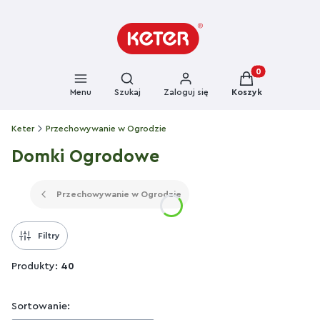
Otwórz wyszukiwarkę
Produkty w kosz
Menu
Szukaj
Zaloguj się
Koszyk
Keter
Przechowywanie w Ogrodzie
Domki Ogrodowe
Przechowywanie w Ogrodzie
Filtry
Produkty:
40
Lista produktów
Sortowanie: