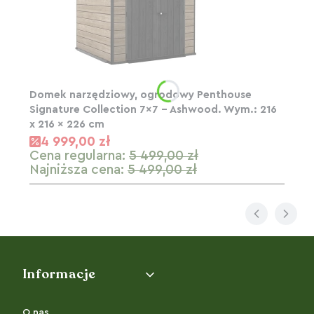
Domek narzędziowy, ogrodowy Penthouse
Signature Collection 7x7 - Ashwood. Wym.: 216
x 216 x 226 cm
4 999,00 zł
Cena regularna:
5 499,00 zł
Najniższa cena:
5 499,00 zł
Linki w stopce
Informacje
O nas