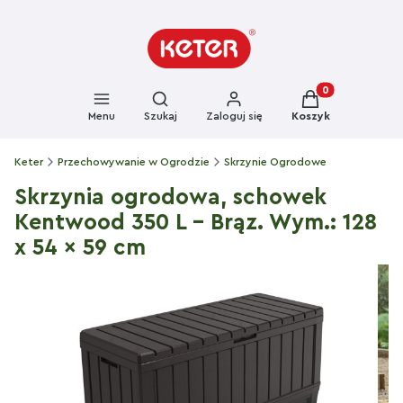
Otwórz wyszukiwarkę
Produkty w kosz
Menu
Szukaj
Zaloguj się
Koszyk
Keter
Przechowywanie w Ogrodzie
Skrzynie Ogrodowe
Skrzynia ogrodowa, schowek
Kentwood 350 L - Brąz. Wym.: 128
x 54 x 59 cm