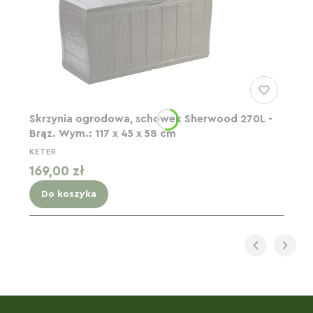
Skrzynia ogrodowa, schowek Sherwood 270L -
Brąz. Wym.: 117 x 45 x 58 cm
KETER
Cena
169,00 zł
Do koszyka