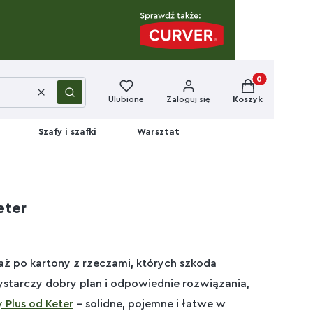
Produkty w kos
Wyczyść
Szukaj
Ulubione
Zaloguj się
Koszyk
Szafy i szafki
Warsztat
eter
 aż po kartony z rzeczami, których szkoda
ystarczy dobry plan i odpowiednie rozwiązania,
 Plus od Keter
– solidne, pojemne i łatwe w