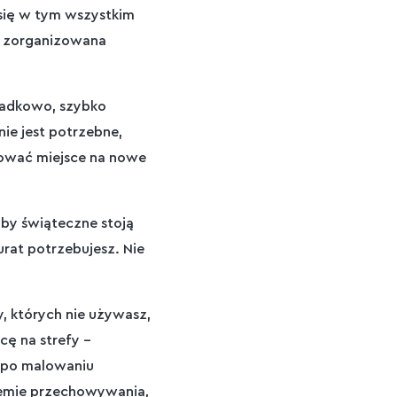
 się w tym wszystkim
e zorganizowana
ypadkowo, szybko
nie jest potrzebne,
rować miejsce na nowe
oby świąteczne stoją
urat potrzebujesz. Nie
y, których nie używasz,
cę na strefy –
y po malowaniu
temie przechowywania,