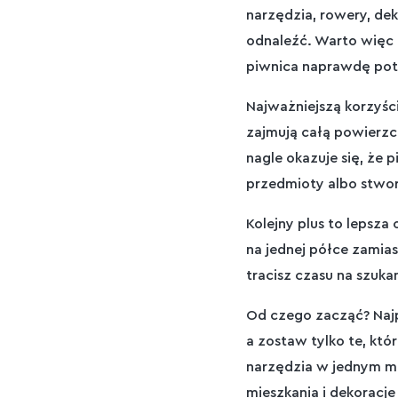
narzędzia, rowery, de
odnaleźć. Warto więc 
piwnica naprawdę potr
Najważniejszą korzyśc
zajmują całą powierzch
nagle okazuje się, że
przedmioty albo stwo
Kolejny plus to lepsz
na jednej półce zamias
tracisz czasu na szuk
Od czego zacząć? Najpr
a zostaw tylko te, kt
narzędzia w jednym mi
mieszkania i dekorac