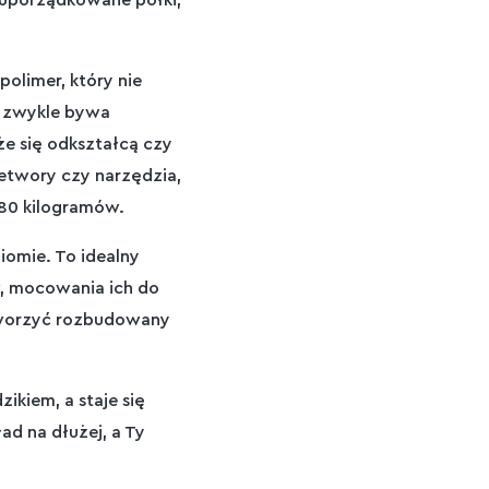
 uporządkowane półki,
polimer, który nie
e zwykle bywa
że się odkształcą czy
etwory czy narzędzia,
 80 kilogramów.
iomie. To idealny
w, mocowania ich do
stworzyć rozbudowany
ikiem, a staje się
ad na dłużej, a Ty