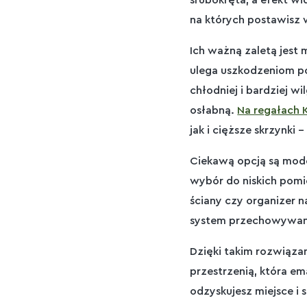
śrubokręta, a efekt w
na których postawisz 
Ich ważną zaletą jest 
ulega uszkodzeniom p
chłodniej i bardziej w
osłabną.
Na regałach 
jak i cięższe skrzynk
Ciekawą opcją są model
wybór do niskich pomi
ściany czy organizer
system przechowywani
Dzięki takim rozwiązan
przestrzenią, która em
odzyskujesz miejsce i 