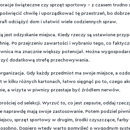
koracje świąteczne czy sprzęt sportowy – z czasem trudno
poświęcić chwilę i uporządkować tę przestrzeń, bo dobrz
afi odciążyć dom i ułatwić wiele codziennych spraw.
ią jest odzyskanie miejsca. Kiedy rzeczy są ustawione prz
nię. Po przejrzeniu zawartości i wybraniu tego, co faktycz
 piwnica ma znacznie większy potencjał. Można wygospoda
rzyć dodatkową strefę przechowywania.
a organizacja. Gdy każdy przedmiot ma swoje miejsce, a ozd
t w kilku różnych kartonach, łatwo sięgnąć po to, czego ak
anie, a wizyta w piwnicy przestaje być źródłem nerwów.
ościej od selekcji. Wyrzuć to, co jest zepsute, oddaj rzecz
óre naprawdę mają swoje zastosowanie. Potem podziel piwni
ejscu, sprzęt sportowy w drugim, środki czyszczące, farb
je osobno. Dopiero wtedy warto pomyśleć o wygodnym sys