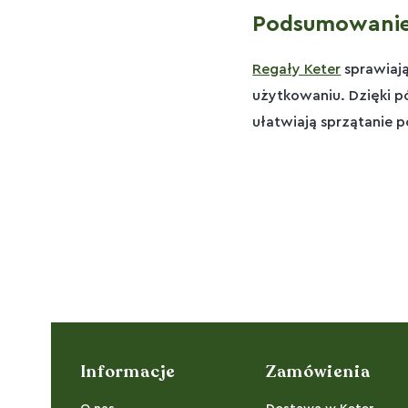
Podsumowani
Regały Keter
sprawiają
użytkowaniu. Dzięki 
ułatwiają sprzątanie 
Linki w stopce
Informacje
Zamówienia