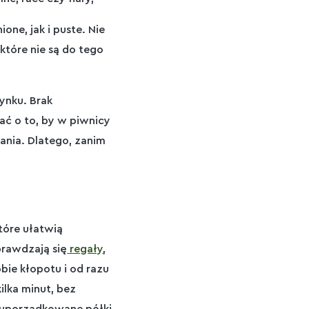
ne, jak i puste. Nie
które nie są do tego
ynku. Brak
ać o to, by w piwnicy
nia. Dlatego, zanim
tóre ułatwią
rawdzają się
regały
,
obie kłopotu i od razu
ilka minut, bez