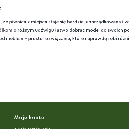
e
, że piwnica z miejsca staje się bardziej uporządkowana 
półkom o różnym udźwigu łatwo dobrać model do swoich po
pod meblem – proste rozwiązanie, które naprawdę robi różn
Moje konto