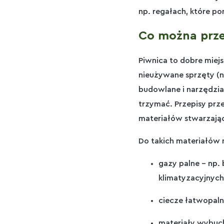
np. regałach, które p
Co można prz
Piwnica to dobre miej
nieużywane sprzęty (n
budowlane i narzędzia
trzymać. Przepisy pr
materiałów stwarzają
Do takich materiałów 
gazy palne – np.
klimatyzacyjnych
ciecze łatwopalne
materiały wybuch