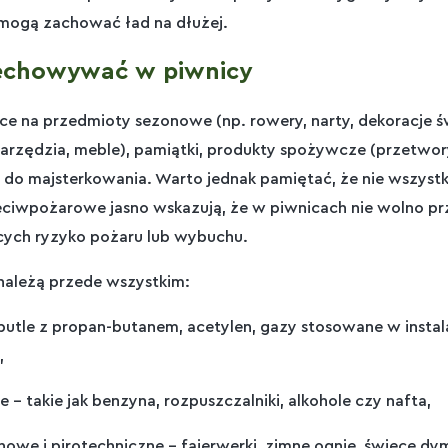
omogą zachować ład na dłużej.
echowywać w piwnicy
sce na przedmioty sezonowe (np. rowery, narty, dekoracje ś
arzędzia, meble), pamiątki, produkty spożywcze (przetwor
 do majsterkowania. Warto jednak pamiętać, że nie wszys
zeciwpożarowe jasno wskazują, że w piwnicach nie wolno 
cych ryzyko pożaru lub wybuchu.
należą przede wszystkim:
 butle z propan-butanem, acetylen, gazy stosowane w instal
,
 – takie jak benzyna, rozpuszczalniki, alkohole czy nafta,
owe i pirotechniczne – fajerwerki, zimne ognie, świece dymn