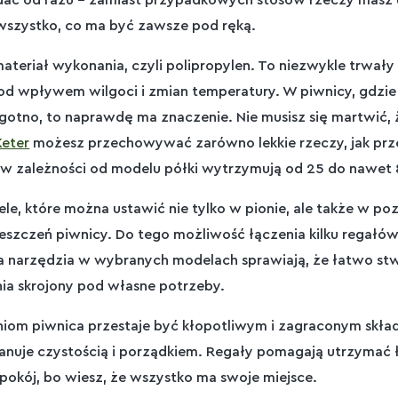
idać od razu – zamiast przypadkowych stosów rzeczy masz
wszystko, co ma być zawsze pod ręką.
materiał wykonania, czyli polipropylen. To niezwykle trwały 
od wpływem wilgoci i zmian temperatury. W piwnicy, gdzi
ilgotno, to naprawdę ma znaczenie. Nie musisz się martwić, 
Keter
możesz przechowywać zarówno lekkie rzeczy, jak prz
i – w zależności od modelu półki wytrzymują od 25 do nawet
e, które można ustawić nie tylko w pionie, ale także w poz
eszczeń piwnicy. Do tego możliwość łączenia kilku regałó
 na narzędzia w wybranych modelach sprawiają, że łatwo 
a skrojony pod własne potrzeby.
iom piwnica przestaje być kłopotliwym i zagraconym składz
anuje czystością i porządkiem. Regały pomagają utrzymać ł
spokój, bo wiesz, że wszystko ma swoje miejsce.