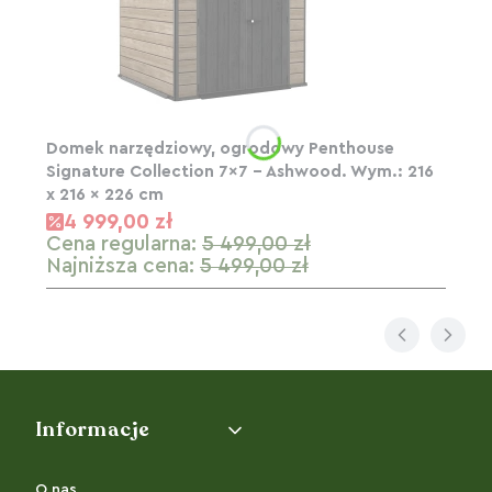
Domek narzędziowy, ogrodowy Penthouse
Signature Collection 7x7 - Ashwood. Wym.: 216
x 216 x 226 cm
4 999,00 zł
Cena regularna:
5 499,00 zł
Najniższa cena:
5 499,00 zł
Linki w stopce
Informacje
O nas