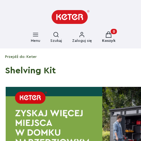
Otwórz wyszukiwarkę
Produkty w kosz
Menu
Szukaj
Zaloguj się
Koszyk
Przejdź do:
Keter
Shelving Kit